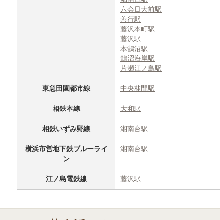
六会日大前駅
善行駅
藤沢本町駅
藤沢駅
本鵠沼駅
鵠沼海岸駅
片瀬江ノ島駅
東急田園都市線
中央林間駅
相鉄本線
大和駅
相鉄いずみ野線
湘南台駅
横浜市営地下鉄ブルーライ
湘南台駅
ン
江ノ島電鉄線
藤沢駅