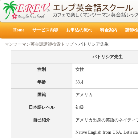
Home
サービス内容
お申込の流れ
料金案内
講師
マンツーマン英会話講師検索トップ
> パトリシア先生
パトリシア先生
性別
女性
年齢
33才
国籍
アメリカ
日本語レベル
初級
自己紹介
アメリカ出身の英語のネイティ
Native English from USA. Let's sta