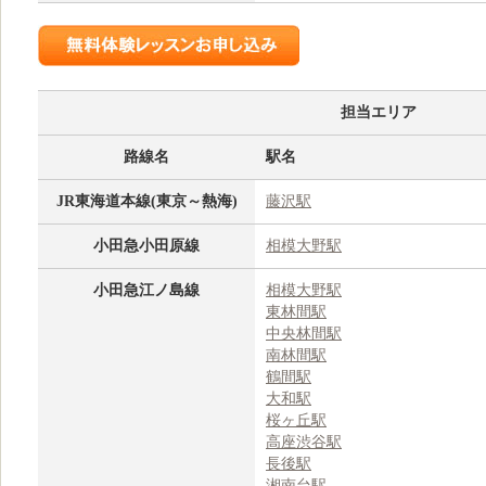
担当エリア
路線名
駅名
JR東海道本線(東京～熱海)
藤沢駅
小田急小田原線
相模大野駅
小田急江ノ島線
相模大野駅
東林間駅
中央林間駅
南林間駅
鶴間駅
大和駅
桜ヶ丘駅
高座渋谷駅
長後駅
湘南台駅