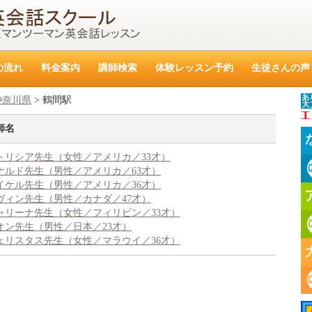
の流れ
料金案内
講師検索
体験レッスン予約
生徒さんの声
神奈川県
> 鶴間駅
師名
トリシア先生（女性／アメリカ／33才）
ナルド先生（男性／アメリカ／63才）
イケル先生（男性／アメリカ／36才）
な
ヴィン先生（男性／カナダ／47才）
レ
ャリーナ先生（女性／フィリピン／33才）
オン先生（男性／日本／23才）
ェリスタス先生（女性／マラウイ／36才）
ア
の
大