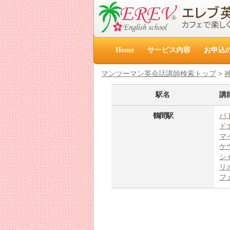
Home
サービス内容
お申込
マンツーマン英会話講師検索トップ
>
駅名
講
鶴間駅
パ
ド
マ
ケ
シ
リ
フ