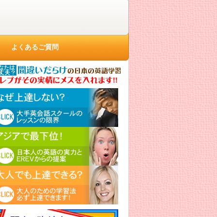
よくあるご質問
ぜ上達しない？大手英会話スクールの
ッスンの限界
ジアで最下位！日本人の英語、英会話
実力とEREVからの提案
人でも上達できる？大人のための英