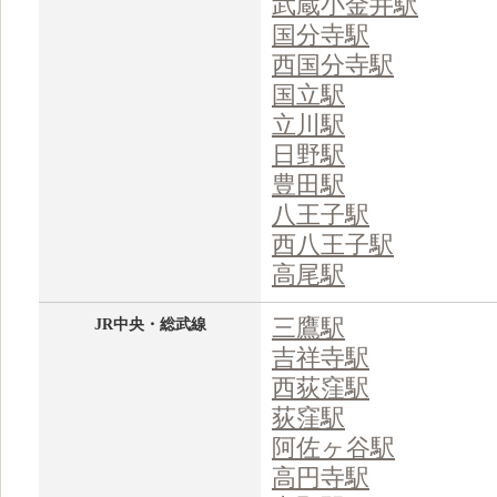
武蔵小金井駅
国分寺駅
西国分寺駅
国立駅
立川駅
日野駅
豊田駅
八王子駅
西八王子駅
高尾駅
三鷹駅
JR中央・総武線
吉祥寺駅
西荻窪駅
荻窪駅
阿佐ヶ谷駅
高円寺駅