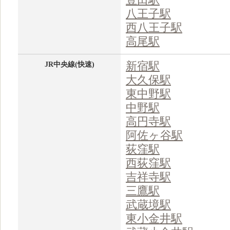
豊田駅
八王子駅
西八王子駅
高尾駅
新宿駅
JR中央線(快速)
大久保駅
東中野駅
中野駅
高円寺駅
阿佐ヶ谷駅
荻窪駅
西荻窪駅
吉祥寺駅
三鷹駅
武蔵境駅
東小金井駅