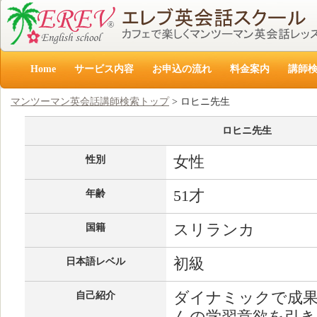
Home
サービス内容
お申込の流れ
料金案内
講師
マンツーマン英会話講師検索トップ
> ロヒニ先生
ロヒニ先生
女性
性別
51才
年齢
スリランカ
国籍
初級
日本語レベル
ダイナミックで成果
自己紹介