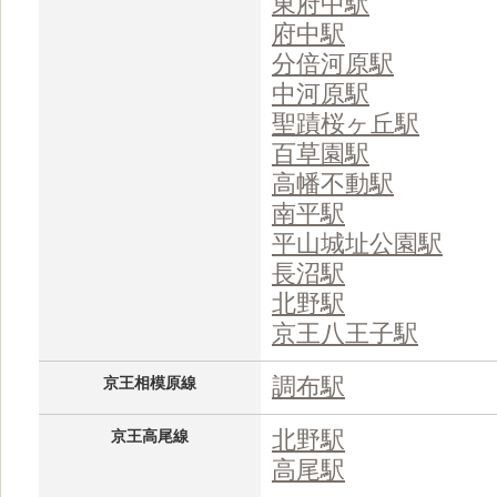
東府中駅
府中駅
分倍河原駅
中河原駅
聖蹟桜ヶ丘駅
百草園駅
高幡不動駅
南平駅
平山城址公園駅
長沼駅
北野駅
京王八王子駅
調布駅
京王相模原線
北野駅
京王高尾線
高尾駅