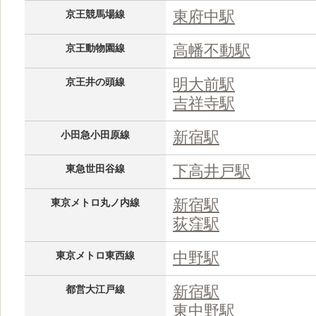
東府中駅
京王競馬場線
高幡不動駅
京王動物園線
明大前駅
京王井の頭線
吉祥寺駅
新宿駅
小田急小田原線
下高井戸駅
東急世田谷線
新宿駅
東京メトロ丸ノ内線
荻窪駅
中野駅
東京メトロ東西線
新宿駅
都営大江戸線
東中野駅