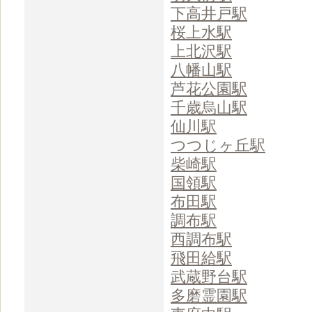
下高井戸駅
桜上水駅
上北沢駅
八幡山駅
芦花公園駅
千歳烏山駅
仙川駅
つつじヶ丘駅
柴崎駅
国領駅
布田駅
調布駅
西調布駅
飛田給駅
武蔵野台駅
多磨霊園駅