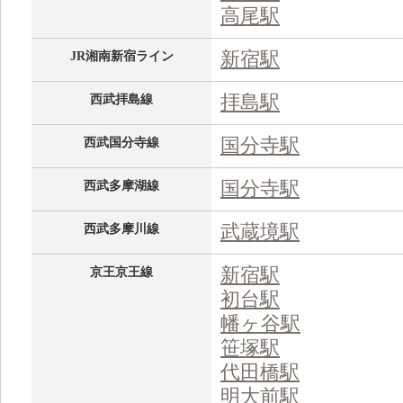
高尾駅
新宿駅
JR湘南新宿ライン
拝島駅
西武拝島線
国分寺駅
西武国分寺線
国分寺駅
西武多摩湖線
武蔵境駅
西武多摩川線
新宿駅
京王京王線
初台駅
幡ヶ谷駅
笹塚駅
代田橋駅
明大前駅