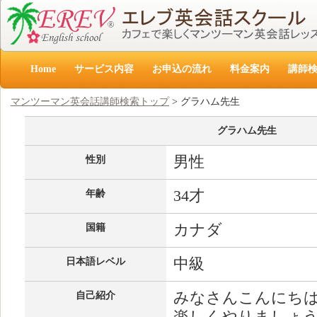
Home
サービス内容
お申込の流れ
料金案内
講師
マンツーマン英会話講師検索トップ
> グラハム先生
グラハム先生
男性
性別
34才
年齢
カナダ
国籍
中級
日本語レベル
みなさんこんにち
自己紹介