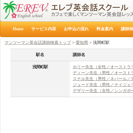
Home
サービス内容
お申込の流れ
料金案内
講師
マンツーマン英会話講師検索トップ
>
愛知県
> 浅間町駅
駅名
講師名
浅間町駅
ホリー先生（女性／オーストラリ
ディーン先生（男性／オーストラ
スナル先生（男性／ネパール／3
ジュード先生（男性／ナイジェリ
デザリー先生（女性／シンガポー