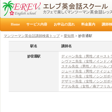
Home
サービス内容
お申込の流れ
料金案内
講師
マンツーマン英会話講師検索トップ
>
愛知県
> 妙音通駅
駅名
講師名
妙音通駅
ディーン先生（男性／オーストラ
シヴァニ先生（女性／インド／4
スナル先生（男性／ネパール／3
ジュード先生（男性／ナイジェリ
ナタリー先生（女性／シンガポー
デザリー先生（女性／シンガポー
アデル先生（女性／南アフリカ／