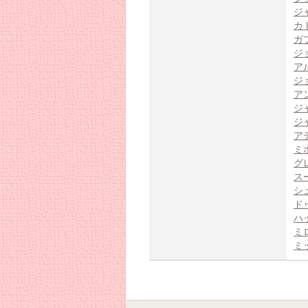
ジ
カ
ガ
ジ
ア
ジ
ア
ジ
ジ
ア
ミ
グ
ス
シ
ド
ハ
ミ
ミ