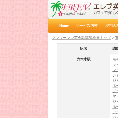
Home
サービス内容
お申込
マンツーマン英会話講師検索トップ
>
駅名
講
六本木駅
モ
キ
マ
ジ
ジ
ポ
ジ
マ
ジ
ポ
ア
ジ