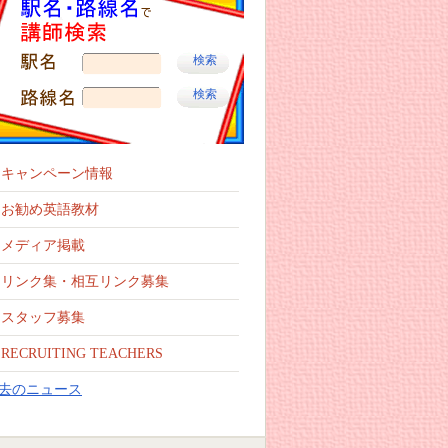
、英会話学習法、必ず上達できます！
キャンペーン情報
お勧め英語教材
メディア掲載
リンク集・相互リンク募集
スタッフ募集
RECRUITING TEACHERS
去のニュース