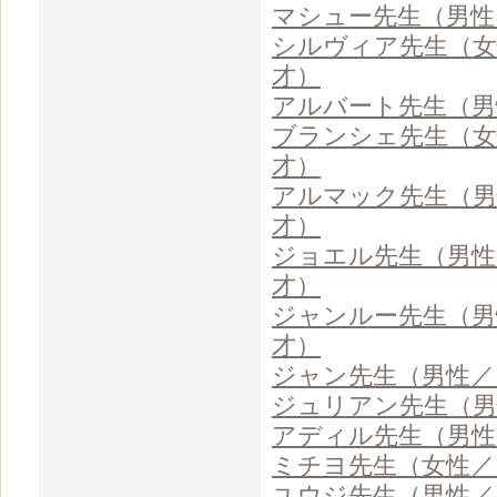
マシュー先生（男性
シルヴィア先生（女
才）
アルバート先生（男
ブランシェ先生（女
才）
アルマック先生（男
才）
ジョエル先生（男性
才）
ジャンルー先生（男
才）
ジャン先生（男性／
ジュリアン先生（男
アディル先生（男性
ミチヨ先生（女性／
ユウジ先生（男性／