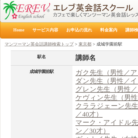
Home
サービス内容
お申込の流れ
料金案内
講師
マンツーマン英会話講師検索トップ
>
東京都
> 成城学園前駅
講師名
駅名
ガク先生（男性／ア
成城学園前駅
ダン先生（男性／イ
グレン先生（男性／
ケヴィン先生（男性
クララジェーン先
／40才）
マーク・アイドル先
ン／30才）