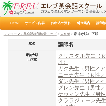
Home
サービス内容
お申込の流れ
料金案内
講師
マンツーマン英会話講師検索トップ
>
東京都
> 豪徳寺駅/山下駅
講師名
駅名
クリスタル先生（女
豪徳寺駅
山下駅
才）
ガク先生（男性／ア
ニーナ先生（女性／
ダン先生（男性／イ
グレン先生（男性／
ケヴィン先生（男性
クララジェーン先