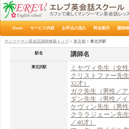
Home
サービス内容
お申込の流れ
料金案内
講師
マンツーマン英会話講師検索トップ
>
東京都
> 東北沢駅
講師名
駅名
ミヤヴィ先生（女性
東北沢駅
クリストファー先生
32才）
ガク先生（男性／ア
ダン先生（男性／イ
ケヴィン先生（男性
クララジェーン先
／40才）