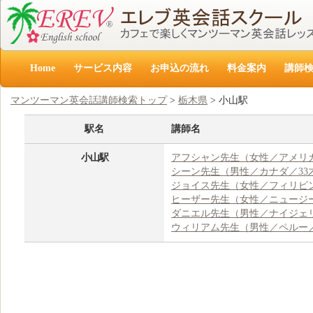
Home
サービス内容
お申込の流れ
料金案内
講師
マンツーマン英会話講師検索トップ
>
栃木県
> 小山駅
駅名
講師名
小山駅
アフシャン先生（女性／アメリカ
シーン先生（男性／カナダ／33
ジョイス先生（女性／フィリピン
ヒーザー先生（女性／ニュージー
ダニエル先生（男性／ナイジェリ
ウィリアム先生（男性／ペルー／