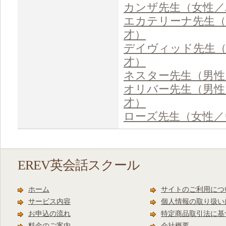
カンザ先生（女性／
エカテリーナ先生（
才）
デイヴィッド先生（
才）
ネスター先生（男性
オリバー先生（男性
才）
ローズ先生（女性／
EREV英会話スクール
ホーム
サイトのご利用につ
サービス内容
個人情報の取り扱い
お申込の流れ
特定商品取引法に基
料金のご案内
会社概要